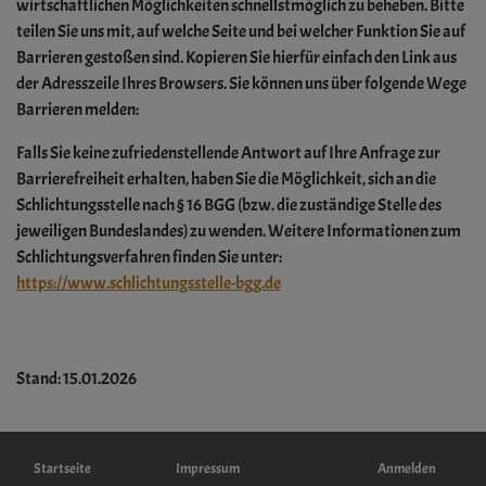
wirtschaftlichen Möglichkeiten schnellstmöglich zu beheben. Bitte
teilen Sie uns mit, auf welche Seite und bei welcher Funktion Sie auf
Barrieren gestoßen sind. Kopieren Sie hierfür einfach den Link aus
der Adresszeile Ihres Browsers. Sie können uns über folgende Wege
Barrieren melden:
Falls Sie keine zufriedenstellende Antwort auf Ihre Anfrage zur
Barrierefreiheit erhalten, haben Sie die Möglichkeit, sich an die
Schlichtungsstelle nach § 16 BGG (bzw. die zuständige Stelle des
jeweiligen Bundeslandes) zu wenden.
Weitere Informationen zum
Schlichtungsverfahren finden Sie unter:
https://www.schlichtungsstelle-bgg.de
Stand: 15.01.2026
Hauptnavigation
Fußbereichsmenü
Benutzermenü
Startseite
Impressum
Anmelden