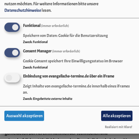
Einschränkungen in der
nutzen möchten.
Für weitere Informationen bitte unsere
Barrierefreiheit beim Theme
VK
Datenschutzhinweise
lesen.
Philippus next
Funktional
(immer erforderlich)
Hier den Text für vk_blockly einfügen.
Speichern von Daten: Cookie für die Benutzersitzung
Zweck
:
Funktional
Nicht barrierefreie Inhalte
Consent Manager
(immer erforderlich)
Cookie Consent speichert Ihre Einwilligungsstatus im Browser
Die nachstehend aufgeführten Inhalte sind aus den folgenden
Zweck
:
Funktional
Gründen nicht barrierefrei:
Einbindung von evangelische-termine.de über ein iFrame
Zeigt Inhalte von evangelische-termine.de innerhalb eines iFrames
Barrieren Melden, Feedback und
an.
Kontaktangaben
Zweck
:
Eingebettete externe Inhalte
Sind Ihnen Barrieren beim Zugang zu Inhalten auf ej.dekanat-
Auswahl akzeptieren
Alle akzeptieren
schwabach.de aufgefallen? Dann können Sie sich gerne bei uns
melden. Wir freuen uns auf Ihr Feedback und bemühen uns, die
Realisiert mit Klaro!
gemeldeten Barrieren in Rahmen der technischen und