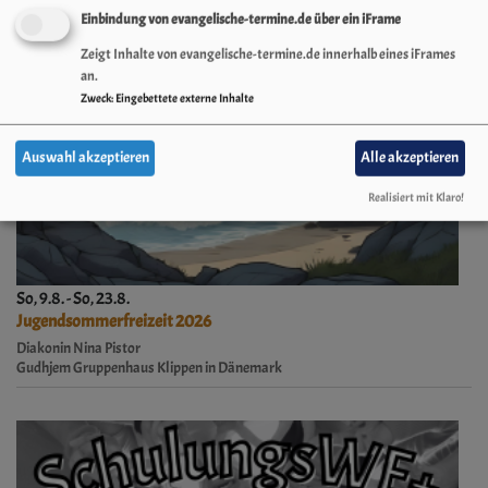
Einbindung von evangelische-termine.de über ein iFrame
Zeigt Inhalte von evangelische-termine.de innerhalb eines iFrames
an.
Zweck
:
Eingebettete externe Inhalte
Auswahl akzeptieren
Alle akzeptieren
Realisiert mit Klaro!
So, 9.8. - So, 23.8.
Jugendsommerfreizeit 2026
Diakonin Nina Pistor
Gudhjem
Gruppenhaus Klippen in Dänemark