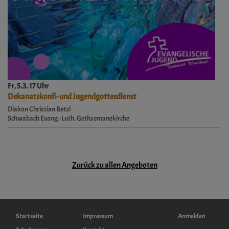
Fr, 5.3. 17 Uhr
Dekanatskonfi- und Jugendgottesdienst
Diakon Christian Betzl
Schwabach
Evang.-Luth. Gethsemanekirche
Zurück zu allen Angeboten
Hauptnavigation
Fußbereichsmenü
Benutzermenü
Startseite
Impressum
Anmelden