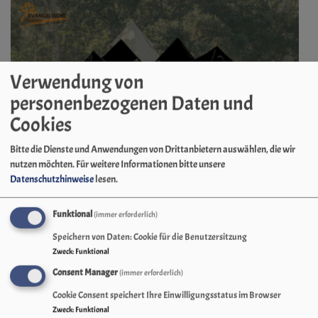
Verwendung von
personenbezogenen Daten und
Cookies
Bitte die Dienste und Anwendungen von Drittanbietern auswählen, die wir
nutzen möchten.
Für weitere Informationen bitte unsere
Datenschutzhinweise
lesen.
Funktional
(immer erforderlich)
Sa, 8.8. 9 Uhr - So, 16.8. 18 Uhr
Speichern von Daten: Cookie für die Benutzersitzung
KonfiCamp 26 - Mitarbeitende
Zweck
:
Funktional
Diakonin Lisa Förster
Consent Manager
(immer erforderlich)
Neuweiler-Breitenberg
Freizeitheim Breitenberg
Cookie Consent speichert Ihre Einwilligungsstatus im Browser
Zweck
:
Funktional