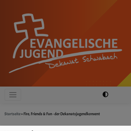
Direkt
zum
Inhalt
Hauptnavigation
Startseite
Fire, Friends & Fun - der Dekanatsjugendkonvent