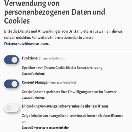
Verwendung von
Fire, Friends & Fun - der
personenbezogenen Daten und
Dekanatsjugendkonvent
Cookies
Bitte die Dienste und Anwendungen von Drittanbietern auswählen, die wir
nutzen möchten.
Für weitere Informationen bitte unsere
es ist soweit der im Frühjahr
Datenschutzhinweise
lesen.
neu gewählte Leitende Kreis der
evangelischen Jugend im
Funktional
(immer erforderlich)
Dekanat Schwabach hat seine
Speichern von Daten: Cookie für die Benutzersitzung
Arbeit aufgenommen und hier
Zweck
:
Funktional
kommt nun ein erstes Resultat!
Consent Manager
(immer erforderlich)
Im Anhang findet sich ein Flyer
Cookie Consent speichert Ihre Einwilligungsstatus im Browser
für den
Zweck
:
Funktional
Dekanatsjugendkonvent vom
Einbindung von evangelische-termine.de über ein iFrame
10.-12. Februar 23 in Ramsberg.
Zeigt Inhalte von evangelische-termine.de innerhalb eines iFrames
Herzliche Einladung an alle
an.
Bildrechte
Evangelische Jugend Schwabach
Kirchengemeinden und
Zweck
:
Eingebettete externe Inhalte